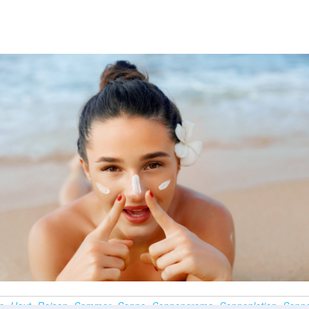
e
Haut
Reisen
Sommer
Sonne
Sonnencreme
Sonnenlotion
Sonne