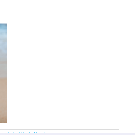
nschutz
Urlaub
Verreisen