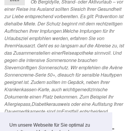
Ob Bergidylle, Strand- oder Aktivurlaub – vor
einer Reise ins Ausland sollten Siesich Ihrer Gesundheit
zur Liebe entsprechend vorbereiten. Es gilt: Prävention ist
diehalbe Miete. Der Schutz beginnt mit dem rechtzeitigen
Auffrischen Ihrer Impfungen.Welche Impfungen für Ihr
Urlaubsziel empfohlen werden, erfahren Sie von
IhremHausarzt. Geht es so langsam auf die Abreise zu, ist
das Zusammenstellen einerReiseapotheke sinnvoll. Und
gegen die intensive Sommersonne brauchen
Sievernünftigen Sonnenschutz. Wir empfehlen die Avène
Sonnencreme-Serie 50+, dieauch für sensible Hauttypen
geeignet ist. Zudem sollten im Gepäck, neben Ihrer
Krankenkassen-Karte, auch wichtigemedizinische
Dokumente einen Platz bekommen. Zum Beispiel Ihr
Allergiepass,Diabetikerausweis oder eine Auflistung Ihrer
Dauermedikamente sind imErnstfall entscheidend.
Kein Durchfall im Urlaub –
Um unsere Webseite für Sie optimal zu
JULI