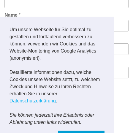
Name
*
Um unsere Webseite für Sie optimal zu
gestalten und fortlaufend verbessern zu
E-Mail-Adresse
*
können, verwenden wir Cookies und das
Website-Monitoring von Google Analytics
(anonymisiert).
Website
Detaillierte Informationen dazu, welche
Cookies unsere Website setzt, zu welchem
Zweck und Hinweise zu Ihren Rechten
Meinen Namen, meine E-Mail-Adresse und meine
erhalten Sie in unserer
Website in diesem Browser für die nächste
Datenschutzerklärung
.
Kommentierung speichern.
Sie können jederzeit Ihre Erlaubnis oder
Ablehnung unten links widerrufen.