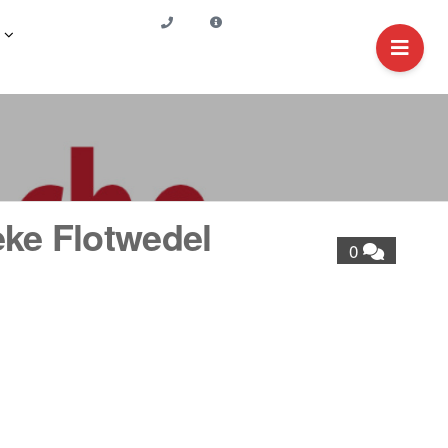
eke Flotwedel
0