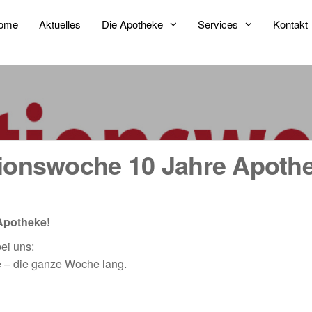
ome
Aktuelles
Die Apotheke
Services
Kontakt
tionswoche 10 Jahre Apoth
 Apotheke!
ei uns:
e – die ganze Woche lang.