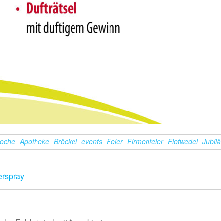
woche
Apotheke
Bröckel
events
Feier
Firmenfeier
Flotwedel
Jubil
erspray