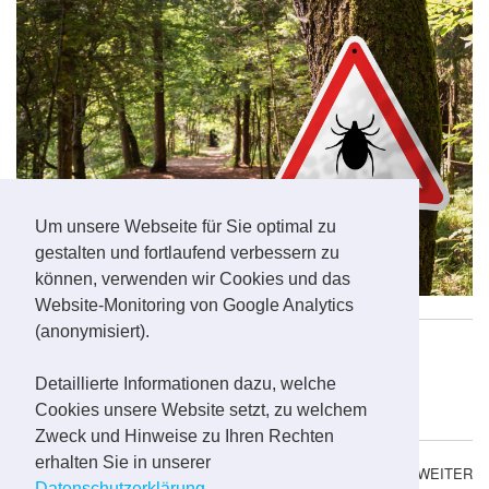
Um unsere Webseite für Sie optimal zu
gestalten und fortlaufend verbessern zu
können, verwenden wir Cookies und das
Website-Monitoring von Google Analytics
(anonymisiert).
Veröffentlicht in
Gesundheitstipps
Schlagwörter
Blutsauger
Insekten
Insektenschutz
Detaillierte Informationen dazu, welche
Insektenspray
Mücken
Outdoor
Reise
Reiseapotheke
Cookies unsere Website setzt, zu welchem
Zecken
Zeckenschutz
Zweck und Hinweise zu Ihren Rechten
erhalten Sie in unserer
ZURÜCK
WEITER
Datenschutzerklärung
.