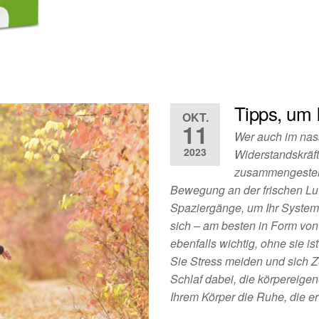
Tipps, um 
OKT.
11
Wer auch im nas
2023
Widerstandskräft
zusammengestell
Bewegung an der frischen Luf
Spaziergänge, um Ihr System
sich – am besten in Form von
ebenfalls wichtig, ohne sie i
Sie Stress meiden und sich Z
Schlaf dabei, die körpereige
Ihrem Körper die Ruhe, die er