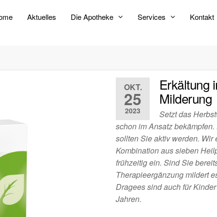
ome
Aktuelles
Die Apotheke
Services
Kontakt
Erkältung
OKT.
25
Milderung
2023
Setzt das Herbst
schon im Ansatz bekämpfen. B
sollten Sie aktiv werden. Wir
Kombination aus sieben Heilp
frühzeitig ein. Sind Sie berei
Therapieergänzung mildert es
Dragees sind auch für Kinder
Jahren.