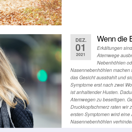
Wenn die E
DEZ.
01
Erkältungen sin
2021
Atemwege ausbre
Nebenhöhlen ode
Nasennebenhöhlen machen si
das Gesicht ausstrahlt und s
Symptome erst nach zwei Wo
ist anhaltender Husten. Dadu
Atemwegen zu beseitigen. G
Druckkopfschmerz raten wir z
ersten Symptomen wird eine A
Nasennebenhöhlen verhinder