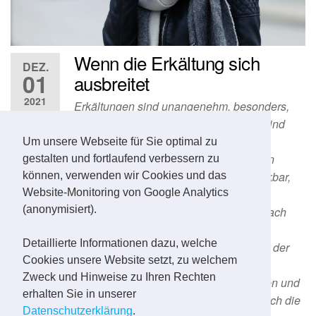
Wenn die Erkältung sich
DEZ.
01
ausbreitet
2021
Erkältungen sind unangenehm, besonders,
wenn sie sich auf die Atemwege ausbreiten. Dann sind
neben der Nase auch die Nebenhöhlen oder die
Um unsere Webseite für Sie optimal zu
Bronchien betroffen. Entzündete Nasennebenhöhlen
gestalten und fortlaufend verbessern zu
machen sich durch einen Druckkopfschmerz bemerkbar,
können, verwenden wir Cookies und das
Website-Monitoring von Google Analytics
der in das Gesicht ausstrahlt und sich beim Bücken
(anonymisiert).
verstärkt. Unbehandelt klingen die Symptome erst nach
zwei Wochen aus. Das Hauptsymptom einer akuten
Detaillierte Informationen dazu, welche
Bronchitis ist anhaltender Husten. Dadurch versucht der
Cookies unsere Website setzt, zu welchem
Körper Schleim und Erreger in den Atemwegen zu
Zweck und Hinweise zu Ihren Rechten
beseitigen. Gegen Symptome wie Husten, Schnupfen und
erhalten Sie in unserer
Druckkopfschmerz raten wir zu GeloMyrtol forte. Durch die
Datenschutzerklärung
.