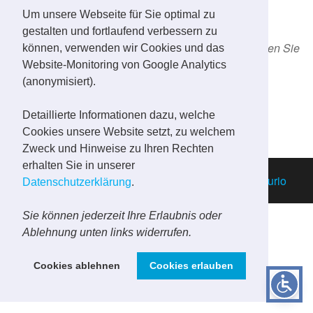
Hautpflege bei Pickeln und Unreinheiten braucht.
Um unsere Webseite für Sie optimal zu
Dermatologische Studien belegen die sehr gute
gestalten und fortlaufend verbessern zu
Hautverträglichkeit und Pflegewirksamkeit. Wir beraten Sie
können, verwenden wir Cookies und das
gerne, welche Pflegeoptionen für Sie und Ihre Haut
Website-Monitoring von Google Analytics
geeignet sind.
(anonymisiert).
Detaillierte Informationen dazu, welche
Vorherige
1
2
Cookies unsere Website setzt, zu welchem
Zweck und Hinweise zu Ihren Rechten
erhalten Sie in unserer
Mit Stolz präsentiert von
WordPress
|
Theme:
Futurio
Datenschutzerklärung
.
Sie können jederzeit Ihre Erlaubnis oder
Ablehnung unten links widerrufen.
Cookies ablehnen
Cookies erlauben