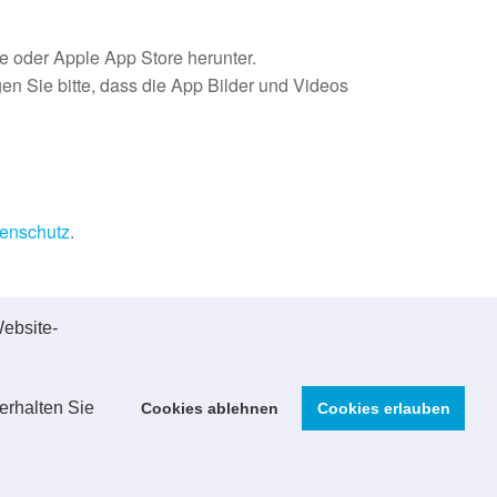
e oder Apple App Store herunter.
n Sie bitte, dass die App Bilder und Videos
enschutz
.
ebsite-
erhalten Sie
Cookies ablehnen
Cookies erlauben