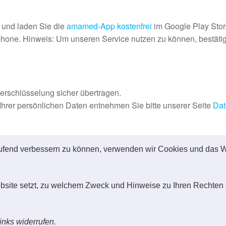
und laden Sie die
amamed-App kostenfrei
im Google Play Stor
hone. Hinweis: Um unseren Service nutzen zu können, bestätige
erschlüsselung sicher übertragen.
Ihrer persönlichen Daten entnehmen Sie bitte unserer Seite
Dat
laufend verbessern zu können, verwenden wir Cookies und das W
Verfügung.
s telefonisch 05144-9725400
ebsite setzt, zu welchem Zweck und Hinweise zu Ihren Rechten 
Mit Stolz präsentiert von
WordPress
|
Theme:
Futurio
inks widerrufen.