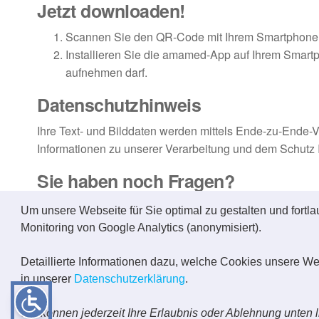
Jetzt downloaden!
Scannen Sie den QR-Code mit Ihrem Smartphone 
Installieren Sie die amamed-App auf Ihrem Smartp
aufnehmen darf.
Datenschutzhinweis
Ihre Text- und Bilddaten werden mittels Ende-zu-Ende-V
Informationen zu unserer Verarbeitung und dem Schutz 
Sie haben noch Fragen?
Der amamed-Infoflyer
hier als PDF-Download
.
Um unsere Webseite für Sie optimal zu gestalten und fort
Monitoring von Google Analytics (anonymisiert).
Unser Apotheken-Team steht Ihnen jederzeit gerne zur 
Sprechen Sie uns einfach an, oder kontaktieren Sie un
Detaillierte Informationen dazu, welche Cookies unsere W
in unserer
Datenschutzerklärung
.
Sie können jederzeit Ihre Erlaubnis oder Ablehnung unten l